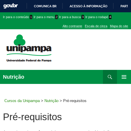
COMUNICA BR
ACESSO À INFORMAÇÃO
PARTI
IR
Ir
Ir
Ir
Ir para o conteúdo
1
Ir para o menu
2
Ir para a busca
3
Ir para o rodapé
4
PARA
para
para
para
O
Alto contraste
Escala de cinza
Mapa do site
CONTEÚDO
conteúdo
menu
menu
superior
lateral
Pesquisar
Ir
Nutrição
para
MENU
rodapé
PRINCI
Cursos da Unipampa
>
Nutrição
>
Pré-requisitos
Pré-requisitos