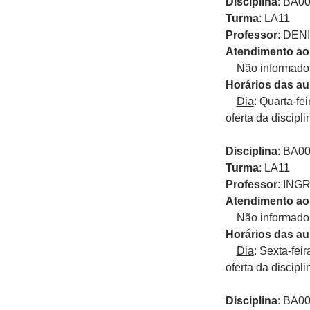
Disciplina
: BA0
Turma
: LA11
Professor
: DE
Atendimento ao
Não informado p
Horários das au
Dia
: Quarta-fe
oferta da discipli
Disciplina
: BA0
Turma
: LA11
Professor
: ING
Atendimento ao
Não informado p
Horários das au
Dia
: Sexta-fei
oferta da discipli
Disciplina
: BA0