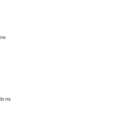
 na
do na