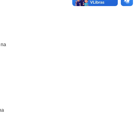
 na
na