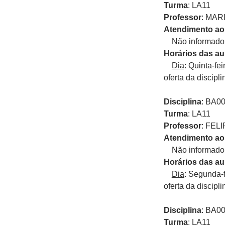
Turma
: LA11
Professor
: MAR
Atendimento ao
Não informado p
Horários das au
Dia
: Quinta-fe
oferta da discipli
Disciplina
: BA0
Turma
: LA11
Professor
: FE
Atendimento ao
Não informado p
Horários das au
Dia
: Segunda-
oferta da discipli
Disciplina
: BA0
Turma
: LA11