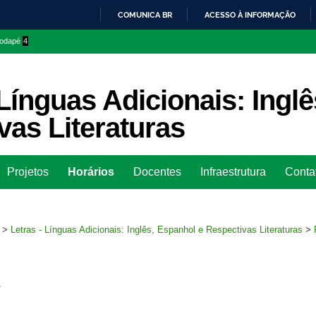
COMUNICA BR
ACESSO À INFORMAÇÃO
IR
 rodapé
4
PARA
O
CONTEÚDO
 Línguas Adicionais: Ingl
vas Literaturas
Ir
Projetos
Horários
Docentes
Infraestrutura
Conta
para
rodapé
>
Letras - Línguas Adicionais: Inglês, Espanhol e Respectivas Literaturas
>
s