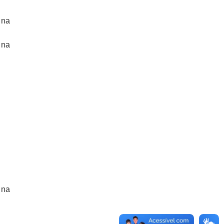
 na
 na
 na