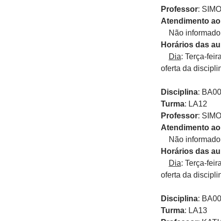
Professor
: SIM
Atendimento ao
Não informado p
Horários das au
Dia
: Terça-fei
oferta da discipli
Disciplina
: BA0
Turma
: LA12
Professor
: SIM
Atendimento ao
Não informado p
Horários das au
Dia
: Terça-fei
oferta da discipli
Disciplina
: BA0
Turma
: LA13