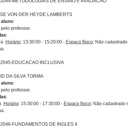
02044-METODOLOGIAS DE ENSINO E AVALIACAO
NISE VON DER HEYDE LAMBERTS
 aluno
:
elo professor.
las
:
ira
Horário
: 13:30:00 - 15:20:00 -
Espaço físico
: Não cadastrado
na.
02045-EDUCACAO INCLUSIVA
RID DA SILVA TORMA
 aluno
:
elo professor.
las
:
ra
Horário
: 15:30:00 - 17:30:00 -
Espaço físico
: Não cadastrado 
na.
02046-FUNDAMENTOS DE INGLES II