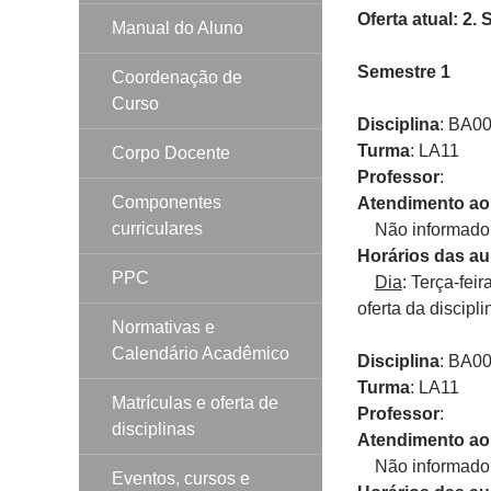
Oferta atual: 2.
Manual do Aluno
Semestre 1
Coordenação de
Curso
Disciplina
: BA0
Turma
: LA11
Corpo Docente
Professor
:
Componentes
Atendimento ao
curriculares
Não informado p
Horários das au
PPC
Dia
: Terça-fei
oferta da discipli
Normativas e
Calendário Acadêmico
Disciplina
: BA
Turma
: LA11
Matrículas e oferta de
Professor
:
disciplinas
Atendimento ao
Não informado p
Eventos, cursos e