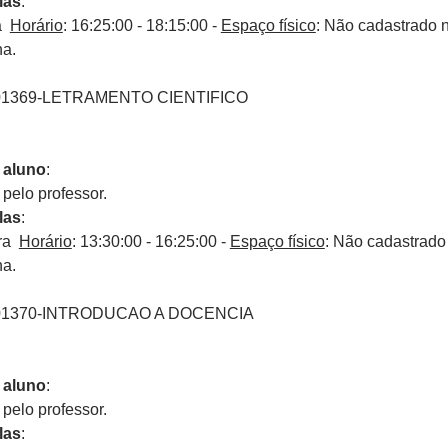
las
:
ra
Horário
: 16:25:00 - 18:15:00 -
Espaço físico
: Não cadastrado 
na.
01369-LETRAMENTO CIENTIFICO
 aluno
:
elo professor.
las
:
ira
Horário
: 13:30:00 - 16:25:00 -
Espaço físico
: Não cadastrado
na.
01370-INTRODUCAO A DOCENCIA
 aluno
:
elo professor.
las
: