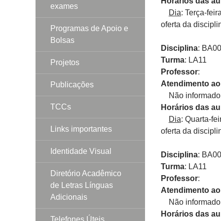
Horários das au
exames
Dia
: Terça-fei
oferta da discipli
Programas de Apoio e
Bolsas
Disciplina
: BA0
Turma
: LA11
Projetos
Professor
:
Atendimento ao
Publicações
Não informado p
TCCs
Horários das au
Dia
: Quarta-fe
Links importantes
oferta da discipli
Identidade Visual
Disciplina
: BA0
Turma
: LA11
Diretório Acadêmico
Professor
:
de Letras Línguas
Atendimento ao
Adicionais
Não informado p
Horários das au
Telefones Úteis