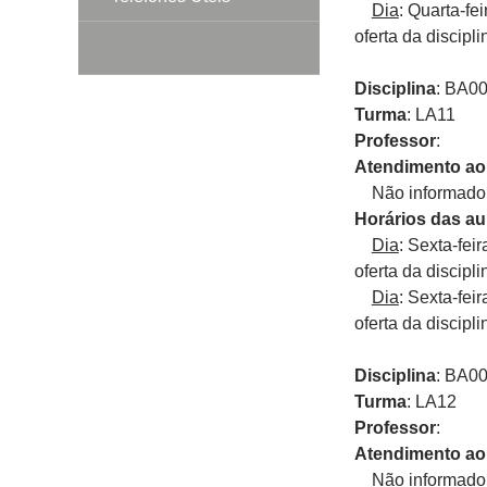
Dia
: Quarta-fe
oferta da discipli
Disciplina
: BA0
Turma
: LA11
Professor
:
Atendimento ao
Não informado p
Horários das au
Dia
: Sexta-fei
oferta da discipli
Dia
: Sexta-fei
oferta da discipli
Disciplina
: BA0
Turma
: LA12
Professor
:
Atendimento ao
Não informado p