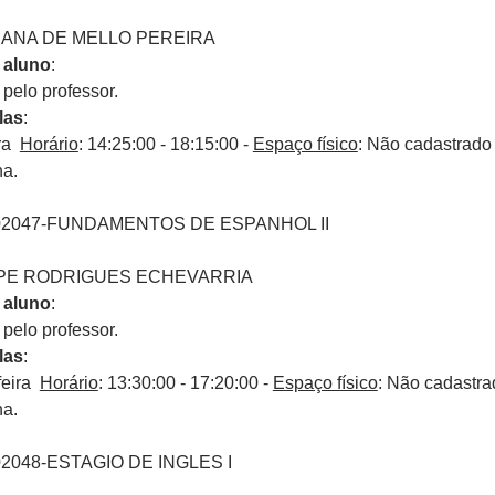
IANA DE MELLO PEREIRA
 aluno
:
elo professor.
las
:
ira
Horário
: 14:25:00 - 18:15:00 -
Espaço físico
: Não cadastrado
na.
02047-FUNDAMENTOS DE ESPANHOL II
LIPE RODRIGUES ECHEVARRIA
 aluno
:
elo professor.
las
:
feira
Horário
: 13:30:00 - 17:20:00 -
Espaço físico
: Não cadastra
na.
02048-ESTAGIO DE INGLES I