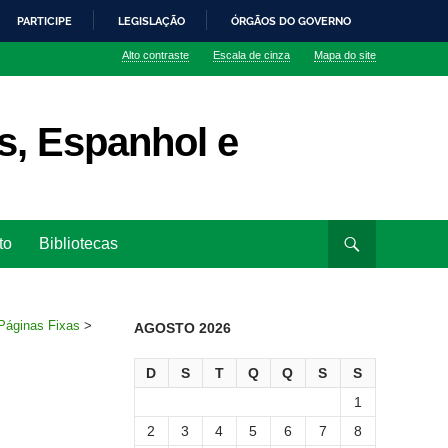
PARTICIPE
LEGISLAÇÃO
ÓRGÃOS DO GOVERNO
Alto contraste
Escala de cinza
Mapa do site
ês, Espanhol e
to
Bibliotecas
Páginas Fixas
>
AGOSTO 2026
D
S
T
Q
Q
S
S
1
2
3
4
5
6
7
8