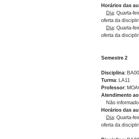
Horários das au
Dia
: Quarta-fe
oferta da discipli
Dia
: Quarta-fe
oferta da discipli
Semestre 2
Disciplina
: BA0
Turma
: LA11
Professor
: MO
Atendimento ao
Não informado p
Horários das au
Dia
: Quarta-fe
oferta da discipli