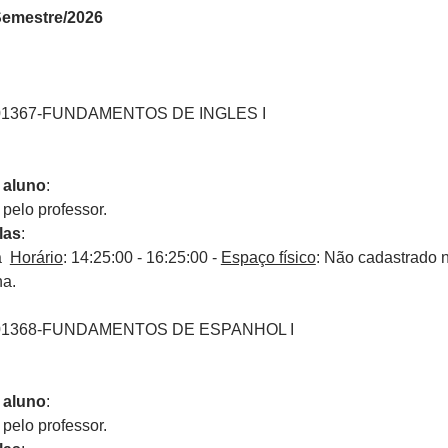
 Semestre/2026
01367-FUNDAMENTOS DE INGLES I
 aluno
:
elo professor.
las
:
ra
Horário
: 14:25:00 - 16:25:00 -
Espaço físico
: Não cadastrado 
na.
001368-FUNDAMENTOS DE ESPANHOL I
 aluno
:
elo professor.