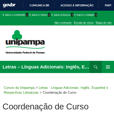
COMUNICA BR
ACESSO À INFORMAÇÃO
PARTI
IR
Ir
Ir
Ir
Ir para o conteúdo
1
Ir para o menu
2
Ir para a busca
3
Ir para o rodapé
4
PARA
para
para
para
O
Alto contraste
Escala de cinza
Mapa do site
CONTEÚDO
conteúdo
menu
menu
superior
lateral
Pesquisar
Ir
Letras – Línguas Adicionais: Inglês, Espanhol e Respectivas Literaturas
para
MENU
rodapé
PRINCI
Cursos da Unipampa
>
Letras - Línguas Adicionais: Inglês, Espanhol e
Respectivas Literaturas
>
Coordenação de Curso
Coordenação de Curso