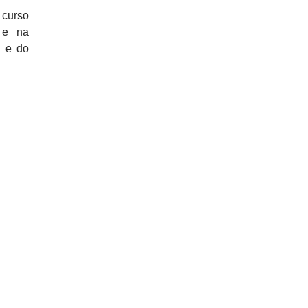
 curso
o e na
o e do