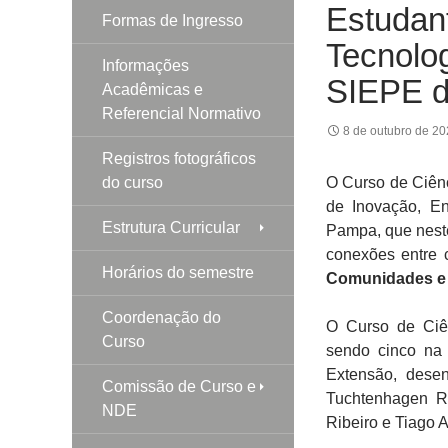
Estudan
Formas de Ingresso
Tecnolog
Informações
SIEPE 
Acadêmicas e
Referencial Normativo
8 de outubro de 2
Registros fotográficos
do curso
O Curso de Ciên
de Inovação, E
Estrutura Curricular
Pampa, que neste
conexões entre c
Horários do semestre
Comunidades e S
Coordenação do
O Curso de Ciên
Curso
sendo cinco na 
Extensão, desen
Comissão de Curso e
Tuchtenhagen R
NDE
Ribeiro e Tiago 