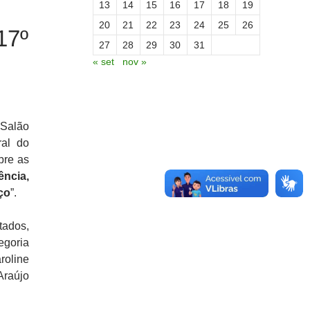
13
14
15
16
17
18
19
20
21
22
23
24
25
26
17º
27
28
29
30
31
« set
nov »
 Salão
ral do
bre as
ência,
ço
”.
tados,
egoria
roline
Araújo