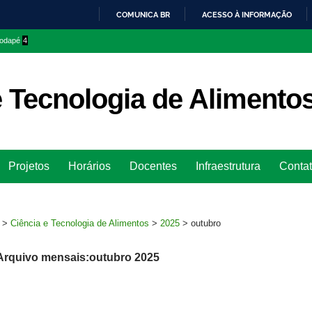
COMUNICA BR
ACESSO À INFORMAÇÃO
IR
 rodapé
4
PARA
O
CONTEÚDO
e Tecnologia de Alimento
Ir
Projetos
Horários
Docentes
Infraestrutura
Conta
para
rodapé
>
Ciência e Tecnologia de Alimentos
>
2025
>
outubro
Arquivo mensais:outubro 2025