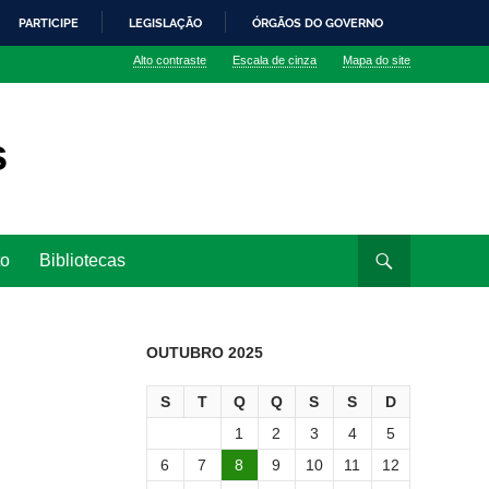
PARTICIPE
LEGISLAÇÃO
ÓRGÃOS DO GOVERNO
Alto contraste
Escala de cinza
Mapa do site
s
to
Bibliotecas
OUTUBRO 2025
S
T
Q
Q
S
S
D
1
2
3
4
5
6
7
8
9
10
11
12