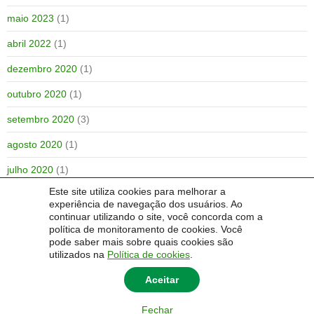
maio 2023
(1)
abril 2022
(1)
dezembro 2020
(1)
outubro 2020
(1)
setembro 2020
(3)
agosto 2020
(1)
julho 2020
(1)
Este site utiliza cookies para melhorar a
outubro 2019
(1)
experiência de navegação dos usuários. Ao
continuar utilizando o site, você concorda com a
julho 2019
(1)
política de monitoramento de cookies. Você
pode saber mais sobre quais cookies são
utilizados na
Política de cookies
.
Aceitar
Fechar
© 2014 Universidade Federal do Pampa - UNIPAMPA