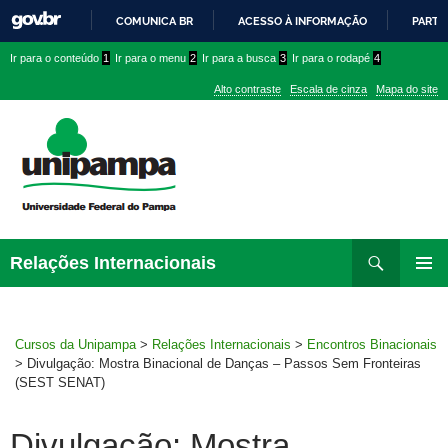
COMUNICA BR
ACESSO À INFORMAÇÃO
PARTI
IR
Ir
Ir
Ir
Ir para o conteúdo
1
Ir para o menu
2
Ir para a busca
3
Ir para o rodapé
4
PARA
para
para
para
O
Alto contraste
Escala de cinza
Mapa do site
CONTEÚDO
conteúdo
menu
menu
superior
lateral
Pesquisar
Ir
Relações Internacionais
para
MENU
rodapé
PRINCI
Cursos da Unipampa
>
Relações Internacionais
>
Encontros Binacionais
>
Divulgação: Mostra Binacional de Danças – Passos Sem Fronteiras
(SEST SENAT)
Divulgação: Mostra