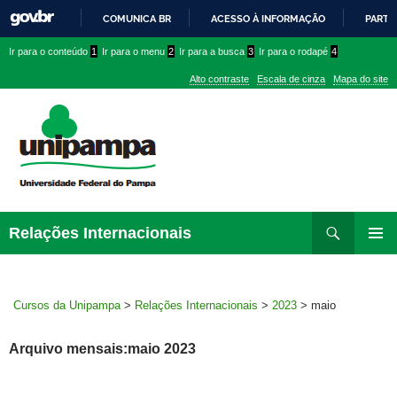
COMUNICA BR
ACESSO À INFORMAÇÃO
PARTI
IR
Ir
Ir
Ir
Ir para o conteúdo
1
Ir para o menu
2
Ir para a busca
3
Ir para o rodapé
4
PARA
para
para
para
O
Alto contraste
Escala de cinza
Mapa do site
CONTEÚDO
conteúdo
menu
menu
superior
lateral
Pesquisar
Ir
Relações Internacionais
para
MENU
rodapé
PRINCI
Cursos da Unipampa
>
Relações Internacionais
>
2023
>
maio
Arquivo mensais:maio 2023