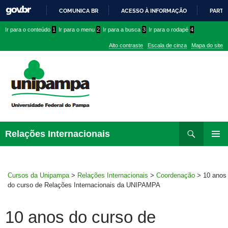
COMUNICA BR
ACESSO À INFORMAÇÃO
PARTI
IR
Ir
Ir
Ir
Ir para o conteúdo
1
Ir para o menu
2
Ir para a busca
3
Ir para o rodapé
4
PARA
para
para
para
O
Alto contraste
Escala de cinza
Mapa do site
CONTEÚDO
conteúdo
menu
menu
superior
lateral
Pesquisar
Ir
Relações Internacionais
para
MENU
rodapé
PRINCI
Cursos da Unipampa
>
Relações Internacionais
>
Coordenação
>
10 anos
do curso de Relações Internacionais da UNIPAMPA
10 anos do curso de