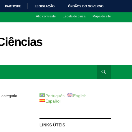
PARTICIPE
LEGISLAÇÃO
ÓRGÃOS DO GOVERNO
Alto contraste
Escala de cinza
Mapa do site
Ciências
Português
English
categoria
Español
LINKS ÚTEIS