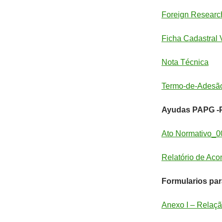
Foreign Resear
Ficha Cadastral 
Nota Técnica
Termo-de-Adesã
Ayudas PAPG -P
Ato Normativo
Relatório de A
Formularios par
Anexo I – Relaç