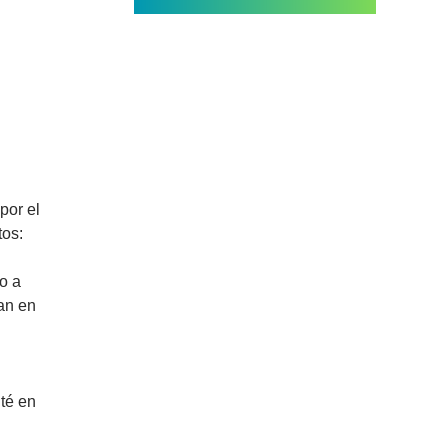
por el
tos:
o a
ran en
té en