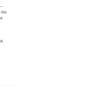
 –
 los
ra
PA