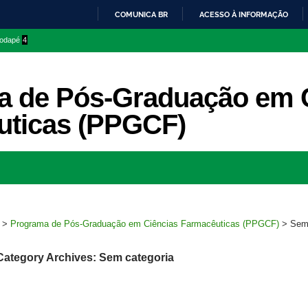
COMUNICA BR
ACESSO À INFORMAÇÃO
IR
 rodapé
4
PARA
O
CONTEÚDO
a de Pós-Graduação em 
uticas (PPGCF)
Ir
para
rodapé
>
Programa de Pós-Graduação em Ciências Farmacêuticas (PPGCF)
>
Sem 
Category Archives: Sem categoria