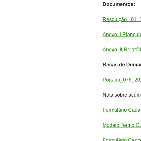
Documentos:
Resolução _01_
Anexo II-Plano d
Anexo III-Relatór
Becas de Dema
Portaria_076_2
Nota sobre acúm
Formulário Cadas
Modelo Termo C
Formulário Canc