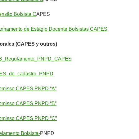
ensão Bolsista C
APES
nhamento de Estágio Docente Bolsistas CAPES
orales (CAPES y outros)
013_Regulamento_PNPD_CAPES
PES_de_cadastro_PNPD
omisso CAPES PNPD “A”
omisso CAPES PNPD “B”
omisso CAPES PNPD “C”
lamento Bolsista-
PNPD