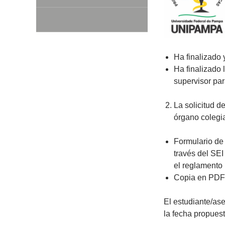
Ha finalizado 
Ha finalizado 
supervisor para
La solicitud d
órgano colegi
Formulario de
través del SEI
el reglamento 
Copia en PDF d
El estudiante/as
la fecha propuest