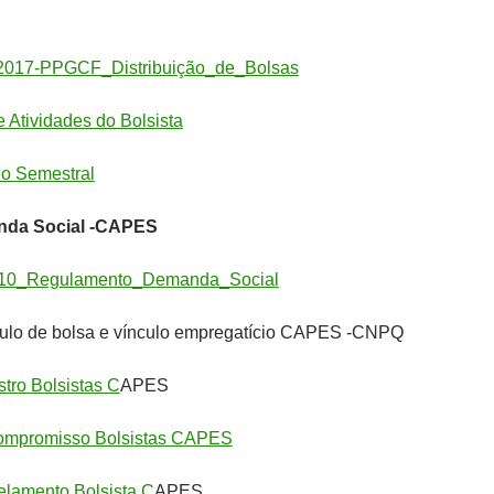
2017-PPGCF_Distribuição_de_Bolsas
e Atividades do Bolsista
io Semestral
nda Social -CAPES
010_Regulamento_Demanda_Social
ulo de bolsa e vínculo empregatício CAPES -CNPQ
tro Bolsistas C
APES
ompromisso Bolsistas CAPES
elamento Bolsista C
APES