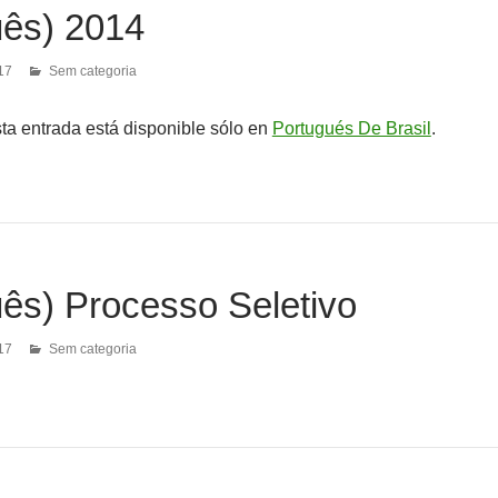
uês) 2014
17
Sem categoria
sta entrada está disponible sólo en
Portugués De Brasil
.
uês) Processo Seletivo
17
Sem categoria