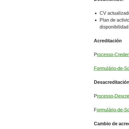
CV actualizado
Plan de activ
disponibilidad
Acreditación
P
rocesso-Crede
Formulário-de-S
Desacreditació
P
rocesso-Descr
F
ormulário-de-S
Cambio de acre