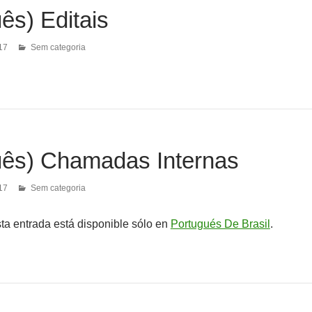
ês) Editais
17
Sem categoria
uês) Chamadas Internas
17
Sem categoria
sta entrada está disponible sólo en
Portugués De Brasil
.