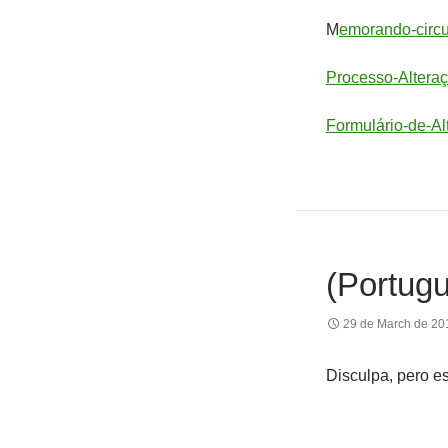
M
emorando-circ
Processo-Altera
Formulário-de-A
(Portug
29 de March de 20
Disculpa, pero e