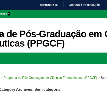
COMUNICA BR
ACESSO À INFORMAÇÃO
IR
 rodapé
4
PARA
O
CONTEÚDO
a de Pós-Graduação em 
uticas (PPGCF)
Ir
para
rodapé
>
Programa de Pós-Graduação em Ciências Farmacêuticas (PPGCF)
>
Sem 
Category Archives: Sem categoria