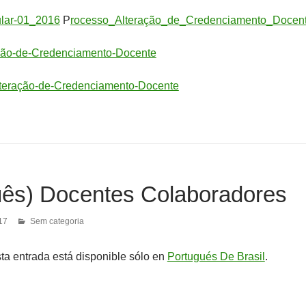
ular-01_2016
P
rocesso_Alteração_de_Credenciamento_Docen
ção-de-Credenciamento-Docente
lteração-de-Credenciamento-Docente
uês) Docentes Colaboradores
17
Sem categoria
sta entrada está disponible sólo en
Portugués De Brasil
.