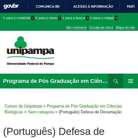
COMUNICA BR
ACESSO À INFORMAÇÃO
PARTI
IR
Ir
Ir
Ir
Ir para o conteúdo
1
Ir para o menu
2
Ir para a busca
3
Ir para o rodapé
4
PARA
para
para
para
O
Alto contraste
Escala de cinza
Mapa do site
CONTEÚDO
conteúdo
menu
menu
superior
lateral
Pesquisar
Ir
Programa de Pós Graduação em Ciências Biológicas
para
PRIMAR
rodapé
MENU
Cursos da Unipampa
>
Programa de Pós Graduação em Ciências
Biológicas
>
Sem categoria
>
(Português) Defesa de Dissertação
(Português) Defesa de