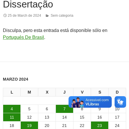
Dissertação
25 de March de 2024
Sem categoria
Disculpa, pero esta entrada está disponible sólo en
Portugués De Brasil
.
MARZO 2024
L
M
X
J
V
S
D
1
2
3
4
5
6
7
8
9
10
11
12
13
14
15
16
17
18
19
20
21
22
23
24