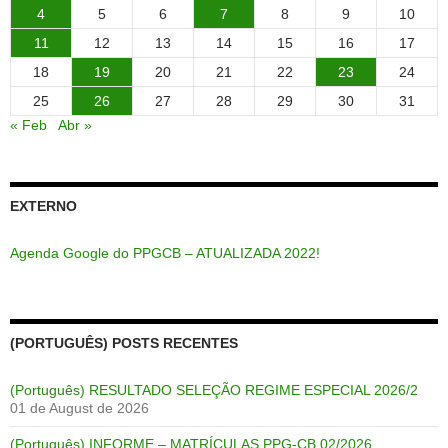
4
5
6
7
8
9
10
11
12
13
14
15
16
17
18
19
20
21
22
23
24
25
26
27
28
29
30
31
« Feb
Abr »
EXTERNO
Agenda Google do PPGCB – ATUALIZADA 2022!
(PORTUGUÊS) POSTS RECENTES
(Português) RESULTADO SELEÇÃO REGIME ESPECIAL 2026/2
01 de August de 2026
(Português) INFORME – MATRÍCULAS PPG-CB 02/2026