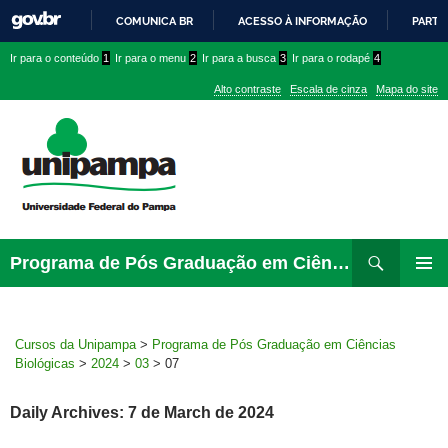
COMUNICA BR
ACESSO À INFORMAÇÃO
PARTI
IR
Ir
Ir
Ir
Ir para o conteúdo
1
Ir para o menu
2
Ir para a busca
3
Ir para o rodapé
4
PARA
para
para
para
O
Alto contraste
Escala de cinza
Mapa do site
CONTEÚDO
conteúdo
menu
menu
superior
lateral
Pesquisar
Ir
Programa de Pós Graduação em Ciências Biológicas
para
PRIMAR
rodapé
MENU
Cursos da Unipampa
>
Programa de Pós Graduação em Ciências
Biológicas
>
2024
>
03
>
07
Daily Archives: 7 de March de 2024