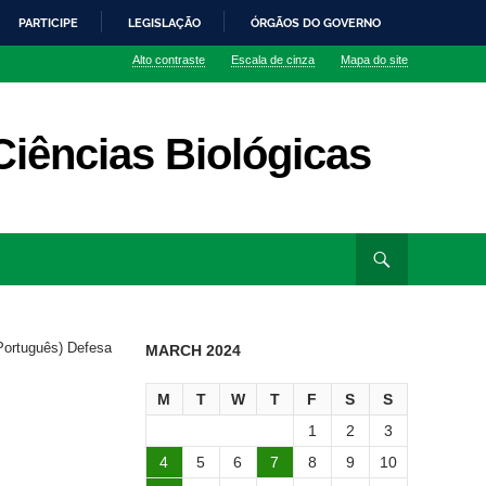
PARTICIPE
LEGISLAÇÃO
ÓRGÃOS DO GOVERNO
Alto contraste
Escala de cinza
Mapa do site
iências Biológicas
Português) Defesa
MARCH 2024
M
T
W
T
F
S
S
1
2
3
4
5
6
7
8
9
10