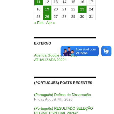
11
12
13
14
15
16
17
18
19
20
21
22
23
24
25
26
27
28
29
30
31
« Feb
Apr »
EXTERNO
Agenda Google do PPGCB –
ATUALIZADA 2022!
(PORTUGUÊS) POSTS RECENTES
(Português) Defesa de Dissertação
Friday August 7th, 2026
(Português) RESULTADO SELEÇÃO
REGIME ESPECIAL 2026/2