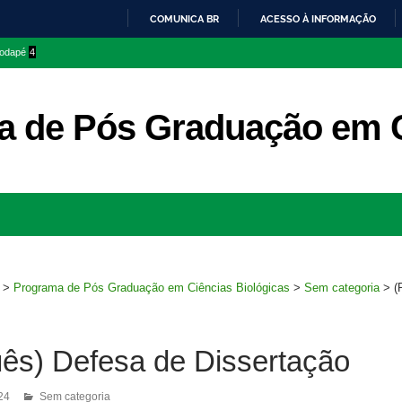
COMUNICA BR
ACESSO À INFORMAÇÃO
IR
 rodapé
4
PARA
O
CONTEÚDO
 de Pós Graduação em C
Ir
para
rodapé
>
Programa de Pós Graduação em Ciências Biológicas
>
Sem categoria
>
(
uês) Defesa de Dissertação
24
Sem categoria