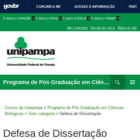
COMUNICA BR
ACESSO À INFORMAÇÃO
PARTI
IR
Ir
Ir
Ir
Ir para o conteúdo
1
Ir para o menu
2
Ir para a busca
3
Ir para o rodapé
4
PARA
para
para
para
O
Alto contraste
Escala de cinza
Mapa do site
CONTEÚDO
conteúdo
menu
menu
superior
lateral
Pesquisar
Ir
Programa de Pós Graduação em Ciências Biológicas
para
MENU
rodapé
PRINCI
Cursos da Unipampa
>
Programa de Pós Graduação em Ciências
Biológicas
>
Sem categoria
>
Defesa de Dissertação
Defesa de Dissertação