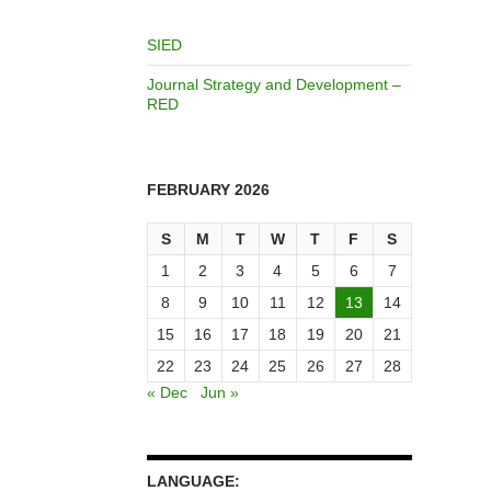
SIED
Journal Strategy and Development –
RED
FEBRUARY 2026
S
M
T
W
T
F
S
1
2
3
4
5
6
7
8
9
10
11
12
13
14
15
16
17
18
19
20
21
22
23
24
25
26
27
28
« Dec
Jun »
LANGUAGE: