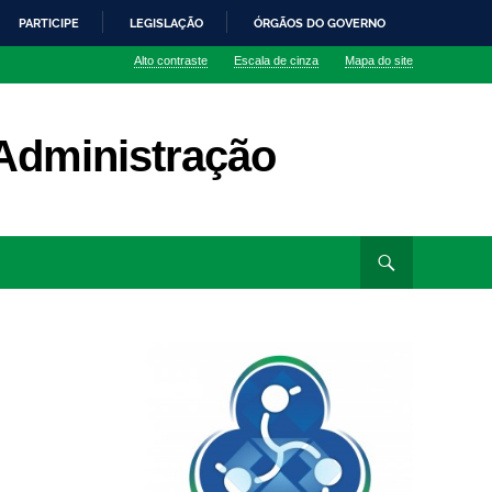
PARTICIPE
LEGISLAÇÃO
ÓRGÃOS DO GOVERNO
Alto contraste
Escala de cinza
Mapa do site
Administração