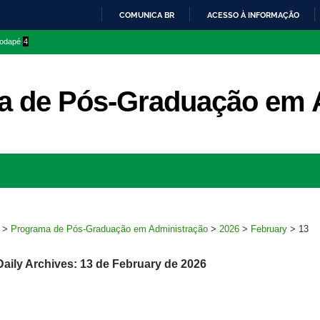
COMUNICA BR
ACESSO À INFORMAÇÃO
IR
 rodapé
4
PARA
O
CONTEÚDO
a de Pós-Graduação em 
Ir
para
rodapé
>
Programa de Pós-Graduação em Administração
>
2026
>
February
>
13
Daily Archives: 13 de February de 2026