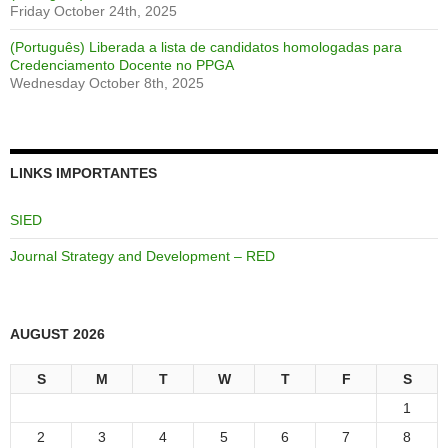
Friday October 24th, 2025
(Português) Liberada a lista de candidatos homologadas para
Credenciamento Docente no PPGA
Wednesday October 8th, 2025
LINKS IMPORTANTES
SIED
Journal Strategy and Development – RED
AUGUST 2026
S
M
T
W
T
F
S
1
2
3
4
5
6
7
8