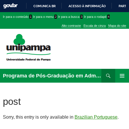
COMUNICA BR
ACESSO À INFORMAÇÃO
PARTI
IR
Ir
Ir
Ir
Ir para o conteúdo
1
Ir para o menu
2
Ir para a busca
3
Ir para o rodapé
4
PARA
para
para
para
O
Alto contraste
Escala de cinza
Mapa do site
CONTEÚDO
conteúdo
menu
menu
superior
lateral
Pesquisar
Ir
Programa de Pós-Graduação em Administração
para
PRIMAR
rodapé
MENU
post
Sorry, this entry is only available in
Brazilian Portuguese
.