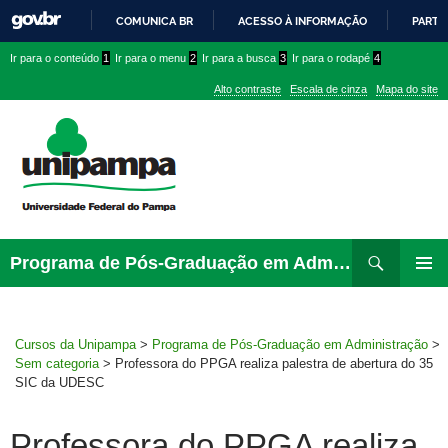
COMUNICA BR
ACESSO À INFORMAÇÃO
PARTI
IR
Ir
Ir
Ir
Ir para o conteúdo
1
Ir para o menu
2
Ir para a busca
3
Ir para o rodapé
4
PARA
para
para
para
O
Alto contraste
Escala de cinza
Mapa do site
CONTEÚDO
conteúdo
menu
menu
superior
lateral
Pesquisar
Ir
Programa de Pós-Graduação em Administração
para
MENU
rodapé
PRINCI
Cursos da Unipampa
>
Programa de Pós-Graduação em Administração
>
Sem categoria
>
Professora do PPGA realiza palestra de abertura do 35
SIC da UDESC
Professora do PPGA realiza