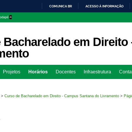
COMUNICA BR
ACESSO À INFORMAÇÃO
IR
 rodapé
4
PARA
O
CONTEÚDO
 Bacharelado em Direit
mento
Ir
Projetos
Horários
Docentes
Infraestrutura
Conta
para
rodapé
>
Curso de Bacharelado em Direito - Campus Santana do Livramento
>
Pági
s