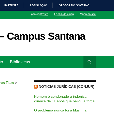
PARTICIPE
LEGISLAÇÃO
ÓRGÃOS DO GOVERNO
Alto contraste
Escala de cinza
Mapa do site
o – Campus Santana
to
Bibliotecas
nas Fixas
>
NOTÍCIAS JURÍDICAS (CONJUR)
Homem é condenado a indenizar
criança de 11 anos que beijou à força
O problema nunca foi a blusinha;