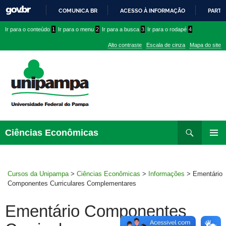
COMUNICA BR
ACESSO À INFORMAÇÃO
PARTI
IR
Ir
Ir
Ir
Ir para o conteúdo
1
Ir para o menu
2
Ir para a busca
3
Ir para o rodapé
4
PARA
para
para
para
O
Alto contraste
Escala de cinza
Mapa do site
CONTEÚDO
conteúdo
menu
menu
superior
lateral
Pesquisar
Ir
Ciências Econômicas
para
MENU
rodapé
PRINCI
Cursos da Unipampa
>
Ciências Econômicas
>
Informações
>
Ementário
Componentes Curriculares Complementares
Ementário Componentes