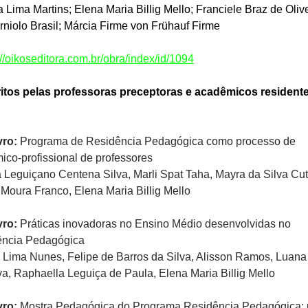
 Lima Martins; Elena Maria Billig Mello; Franciele Braz de Oliv
rniolo Brasil; Márcia Firme von Frühauf Firme
://oikoseditora.com.br/obra/index/id/1094
ritos pelas professoras preceptoras e acadêmicos resident
ivro:
Programa de Residência Pedagógica como processo de
co-profissional de professores
a Leguiçano Centena Silva, Marli Spat Taha, Mayra da Silva Cu
Moura Franco, Elena Maria Billig Mello
vro:
Práticas inovadoras no Ensino Médio desenvolvidas no
ência Pedagógica
e Lima Nunes, Felipe de Barros da Silva, Alisson Ramos, Luana
a, Raphaella Leguiça de Paula, Elena Maria Billig Mello
ivro:
Mostra Pedagógica do Programa Residência Pedagógica: