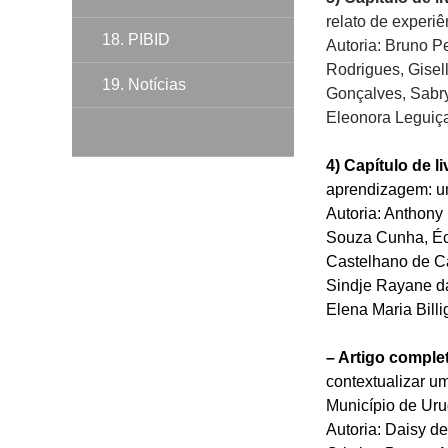
relato de experiê
18. PIBID
Autoria: Bruno P
Rodrigues, Gisell
19. Notícias
Gonçalves, Sabr
Eleonora Leguiça
4) Capítulo de li
aprendizagem: u
Autoria: Anthony
Souza Cunha, Écl
Castelhano de Ca
Sindje Rayane d
Elena Maria Billi
– Artigo comple
contextualizar u
Município de Ur
Autoria: Daisy d