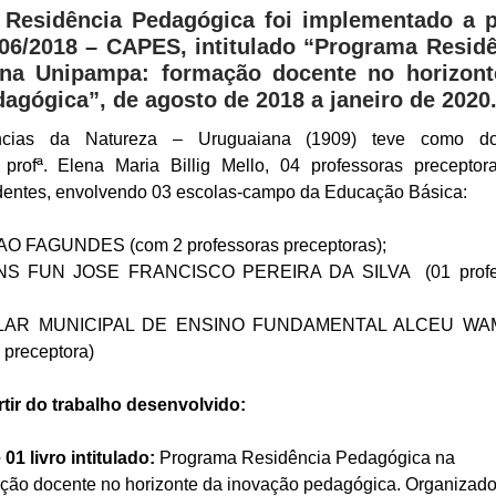
Residência Pedagógica foi implementado a pa
 06/2018 – CAPES, intitulado “Programa Resid
na Unipampa: formação docente no horizont
agógica”, de agosto de 2018 a janeiro de 2020
cias da Natureza – Uruguaiana (1909) teve como do
profª. Elena Maria Billig Mello, 04 professoras preceptor
dentes, envolvendo 03 escolas-campo da Educação Básica:
 FAGUNDES (com 2 professoras preceptoras);
S FUN JOSE FRANCISCO PEREIRA DA SILVA (01 profe
LAR MUNICIPAL DE ENSINO FUNDAMENTAL ALCEU W
 preceptora)
tir do trabalho desenvolvido:
01 livro intitulado:
Programa Residência Pedagógica na
ção docente no horizonte da inovação pedagógica. Organizado