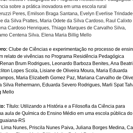
ncia sobre a prática inovadora em uma escola rural
eruzzi Peres, Emilson Braga Santana, Evelyn Everlise Trindade
e da Silva Prattes, Maria Odete da Silva Cardoso, Raul Calixto
yna Cardoso Henriques, Thiago Marques de Carvalho Silva,
mo Centena Silva. Elena Maria Billig Mello
vro:
Clube de Ciências e experimentação no processo de ensin
m relato de vivências no Programa Residência Pedagógica
 Renan Brum Rodrigues, Leonardo Barboza Benites, Ana Beatri
iton Lopes Scola, Lisiane de Oliveira Moura, Maria Eduarda
mpos, Maria Elizabeth Gomez Paz, Mariana Carvalho de Olive
a Silva Rehermann, Eduarda Severo Rodrigues, Marli Spat Tah
g Mello
to:
Título: Utilizando a História e a Filosofia da Ciência para
ma aula de Química do Ensino Médio em uma escola pública do
uguaiana-RS
e Lima Nunes, Priscila Nunes Paiva, Juliana Borges Medina, Ca