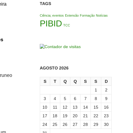
TAGS
eira
Ciência; eventos
Extensão
Formação
Notícias
PIBID
TCC
es
AGOSTO 2026
truneo
S
T
Q
Q
S
S
D
1
2
3
4
5
6
7
8
9
10
11
12
13
14
15
16
17
18
19
20
21
22
23
24
25
26
27
28
29
30
 um
31