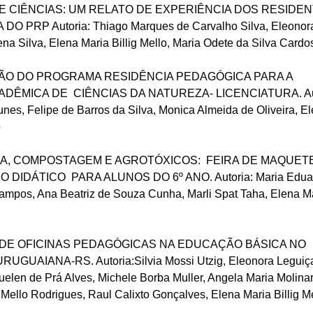
 CIÊNCIAS: UM RELATO DE EXPERIÊNCIA DOS RESIDE
 PRP Autoria: Thiago Marques de Carvalho Silva, Eleonor
a Silva, Elena Maria Billig Mello, Maria Odete da Silva Cardo
ÇÃO DO PROGRAMA RESIDÊNCIA PEDAGÓGICA PARA A
ÊMICA DE CIÊNCIAS DA NATUREZA- LICENCIATURA. Aut
nes, Felipe de Barros da Silva, Monica Almeida de Oliveira, E
o
RA, COMPOSTAGEM E AGROTÓXICOS: FEIRA DE MAQUET
DIDÁTICO PARA ALUNOS DO 6º ANO. Autoria: Maria Edua
mpos, Ana Beatriz de Souza Cunha, Marli Spat Taha, Elena M
O DE OFICINAS PEDAGÓGICAS NA EDUCAÇÃO BÁSICA NO
UGUAIANA-RS. Autoria:Silvia Mossi Utzig, Eleonora Legui
uelen de Prá Alves, Michele Borba Muller, Angela Maria Molinar
 Mello Rodrigues, Raul Calixto Gonçalves, Elena Maria Billig M