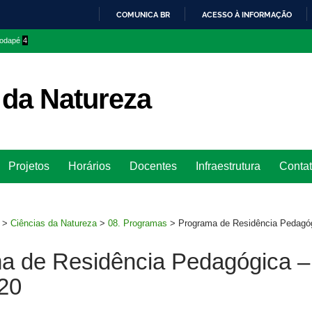
COMUNICA BR
ACESSO À INFORMAÇÃO
IR
 rodapé
4
PARA
O
CONTEÚDO
 da Natureza
Ir
Projetos
Horários
Docentes
Infraestrutura
Conta
para
rodapé
>
Ciências da Natureza
>
08. Programas
>
Programa de Residência Pedagó
a de Residência Pedagógica –
20