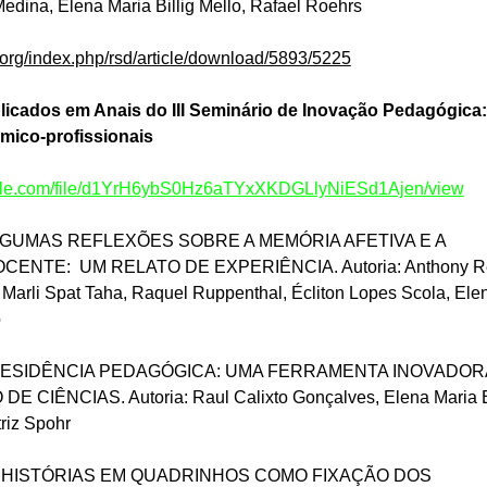
Medina, Elena Maria Billig Mello, Rafael Roehrs
l.org/index.php/rsd/article/download/5893/5225
licados em Anais do III Seminário de Inovação Pedagógica:
mico-profissionais
oogle.com/file/d1YrH6ybS0Hz6aTYxXKDGLlyNiESd1Ajen/view
LGUMAS REFLEXÕES SOBRE A MEMÓRIA AFETIVA E A
CENTE: UM RELATO DE EXPERIÊNCIA. Autoria: Anthony R
Marli Spat Taha, Raquel Ruppenthal, Écliton Lopes Scola, Ele
o
 RESIDÊNCIA PEDAGÓGICA: UMA FERRAMENTA INOVADOR
E CIÊNCIAS. Autoria: Raul Calixto Gonçalves, Elena Maria Bi
triz Spohr
E HISTÓRIAS EM QUADRINHOS COMO FIXAÇÃO DOS