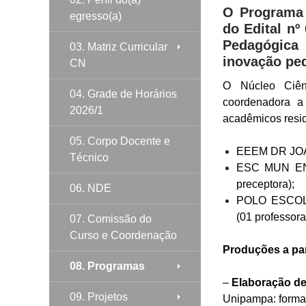
O Programa 
egresso(a)
do Edital nº
Pedagógica 
03. Matriz Curricular
inovação ped
CN
O Núcleo Ciên
04. Grade de Horários
coordenadora a 
2026/1
acadêmicos resi
05. Corpo Docente e
EEEM DR JOAO
Técnico
ESC MUN EN
preceptora);
06. NDE
POLO ESCO
(01 professora
07. Comissão do
Curso e Coordenação
Produções a par
08. Programas
–
Elaboração de 
09. Projetos
Unipampa: forma