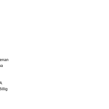
enan
na
A
llig