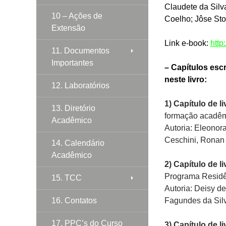
Claudete da Silva
10 – Ações de
Coelho; Jôse Sto
Extensão
Link e-book:
http
11. Documentos
Importantes
– Capítulos esc
neste livro:
12. Laboratórios
1) Capítulo de l
13. Diretório
formação acadêmi
Acadêmico
Autoria: Eleonor
Ceschini, Ronan 
14. Calendário
Acadêmico
2) Capítulo de li
Programa Resid
15. TCC
Autoria: Deisy d
16. Contatos
Fagundes da Silv
17. PPC’s do Curso
3) Capítulo de l