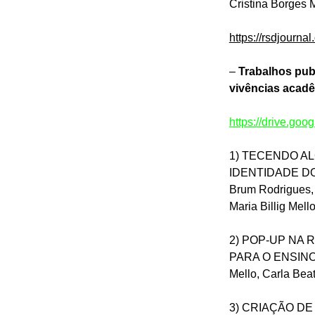
Cristina Borges 
https://rsdjourna
–
Trabalhos pub
vivências acadê
https://drive.g
1) TECENDO A
IDENTIDADE DO
Brum Rodrigues, 
Maria Billig Mell
2) POP-UP NA
PARA O ENSINO D
Mello, Carla Bea
3) CRIAÇÃO D