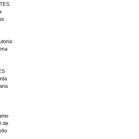
NTES
a
so
oria:
lena
ES
rda
aria
çamo
i de
ello