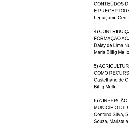
CONTEÚDOS DE
E PRECEPTORA DO
Leguiçamo Centen
4) CONTRIBUI
FORMAÇÃO ACAD
Daisy de Lima Nu
Maria Billig Mell
5) AGRICULTU
COMO RECURSO 
Castelhano de Ca
Billig Mello
6) A INSERÇÃ
MUNICÍPIO DE UR
Centena Silva, S
Souza, Maristela