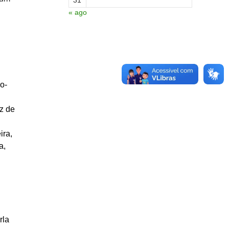
« ago
o-
z de
ira,
a,
rla