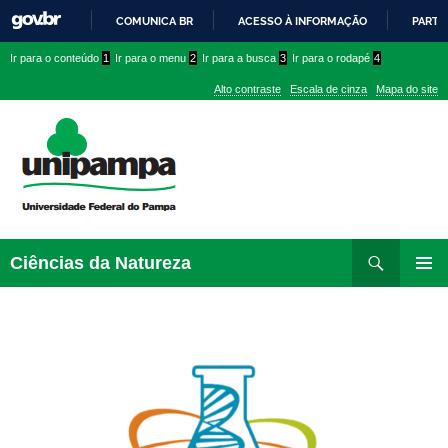
COMUNICA BR
ACESSO À INFORMAÇÃO
PARTI
IR
Ir
Ir
Ir
Ir para o conteúdo
1
Ir para o menu
2
Ir para a busca
3
Ir para o rodapé
4
PARA
para
para
para
O
Alto contraste
Escala de cinza
Mapa do site
CONTEÚDO
conteúdo
menu
menu
superior
lateral
Pesquisar
Ir
Ciências da Natureza
para
MENU
rodapé
PRINCI