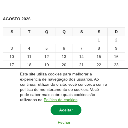
AGOSTO 2026
S
T
Q
Q
S
S
D
1
2
3
4
5
6
7
8
9
10
11
12
13
14
15
16
17
18
19
20
21
22
23
24
25
26
27
28
29
30
Este site utiliza cookies para melhorar a
experiência de navegação dos usuários. Ao
31
continuar utilizando o site, você concorda com a
« ago
política de monitoramento de cookies. Você
pode saber mais sobre quais cookies são
utilizados na
Política de cookies
.
Aceitar
© 2014 Universidade Federal do Pampa - UNIPAMPA
Fechar
ppc