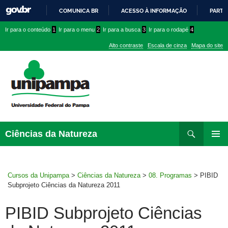
COMUNICA BR
ACESSO À INFORMAÇÃO
PARTI
IR
Ir
Ir
Ir
Ir para o conteúdo
1
Ir para o menu
2
Ir para a busca
3
Ir para o rodapé
4
PARA
para
para
para
O
Alto contraste
Escala de cinza
Mapa do site
CONTEÚDO
conteúdo
menu
menu
superior
lateral
Pesquisar
Ir
Ciências da Natureza
para
MENU
rodapé
PRINCI
Cursos da Unipampa
>
Ciências da Natureza
>
08. Programas
>
PIBID
Subprojeto Ciências da Natureza 2011
PIBID Subprojeto Ciências