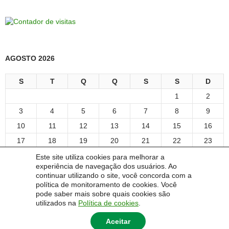
AGOSTO 2026
S
T
Q
Q
S
S
D
1
2
3
4
5
6
7
8
9
10
11
12
13
14
15
16
17
18
19
20
21
22
23
24
25
26
27
28
29
30
Este site utiliza cookies para melhorar a
experiência de navegação dos usuários. Ao
31
continuar utilizando o site, você concorda com a
« ago
política de monitoramento de cookies. Você
pode saber mais sobre quais cookies são
utilizados na
Política de cookies
.
Aceitar