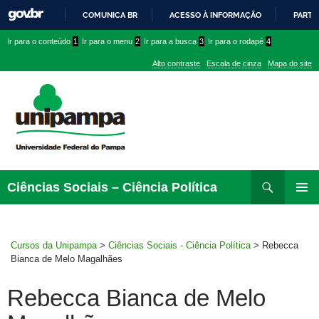
COMUNICA BR
ACESSO À INFORMAÇÃO
PARTI
IR
Ir
Ir
Ir
Ir para o conteúdo
1
Ir para o menu
2
Ir para a busca
3
Ir para o rodapé
4
PARA
para
para
para
O
Alto contraste
Escala de cinza
Mapa do site
CONTEÚDO
conteúdo
menu
menu
superior
lateral
Pesquisar
Ir
Ciências Sociais – Ciência Política
para
MENU
rodapé
PRINCI
Cursos da Unipampa
>
Ciências Sociais - Ciência Política
>
Rebecca
Bianca de Melo Magalhães
Rebecca Bianca de Melo