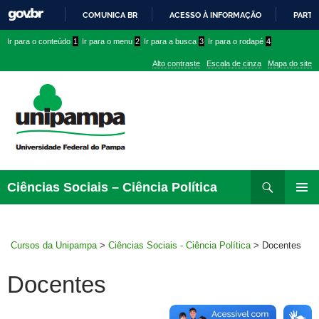
COMUNICA BR
ACESSO À INFORMAÇÃO
PARTI
IR
Ir
Ir
Ir
Ir para o conteúdo
1
Ir para o menu
2
Ir para a busca
3
Ir para o rodapé
4
PARA
para
para
para
O
Alto contraste
Escala de cinza
Mapa do site
CONTEÚDO
conteúdo
menu
menu
superior
lateral
Pesquisar
Ir
Ciências Sociais – Ciência Política
para
MENU
rodapé
PRINCI
Cursos da Unipampa
>
Ciências Sociais - Ciência Política
>
Docentes
Docentes