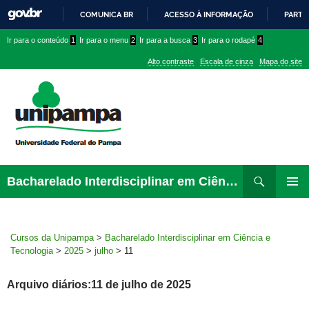
COMUNICA BR
ACESSO À INFORMAÇÃO
PARTI
IR
Ir
Ir
Ir
Ir para o conteúdo
1
Ir para o menu
2
Ir para a busca
3
Ir para o rodapé
4
PARA
para
para
para
O
Alto contraste
Escala de cinza
Mapa do site
CONTEÚDO
conteúdo
menu
menu
superior
lateral
Pesquisar
Ir
Bacharelado Interdisciplinar em Ciência e Tecnologia
para
MENU
rodapé
PRINCI
Cursos da Unipampa
>
Bacharelado Interdisciplinar em Ciência e
Tecnologia
>
2025
>
julho
>
11
Arquivo diários:11 de julho de 2025