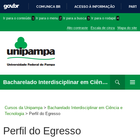
COMUNICA BR
ACESSO À INFORMAÇÃO
PARTI
IR
Ir
Ir
Ir
Ir para o conteúdo
1
Ir para o menu
2
Ir para a busca
3
Ir para o rodapé
4
PARA
para
para
para
O
Alto contraste
Escala de cinza
Mapa do site
CONTEÚDO
conteúdo
menu
menu
superior
lateral
Pesquisar
Ir
Bacharelado Interdisciplinar em Ciência e Tecnologia
para
MENU
rodapé
PRINCI
Cursos da Unipampa
>
Bacharelado Interdisciplinar em Ciência e
Tecnologia
>
Perfil do Egresso
Perfil do Egresso