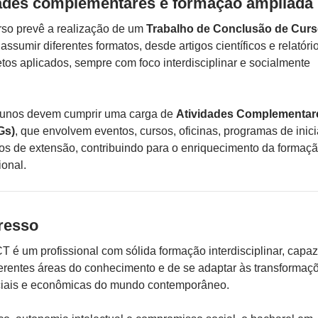
dades complementares e formação ampliada
urso prevê a realização de um
Trabalho de Conclusão de Cur
assumir diferentes formatos, desde artigos científicos e relatóri
etos aplicados, sempre com foco interdisciplinar e socialmente
alunos devem cumprir uma carga de
Atividades Complementar
Gs)
, que envolvem eventos, cursos, oficinas, programas de inic
etos de extensão, contribuindo para o enriquecimento da formaç
ional.
gresso
T é um profissional com sólida formação interdisciplinar, capa
iferentes áreas do conhecimento e de se adaptar às transformaç
ociais e econômicas do mundo contemporâneo.