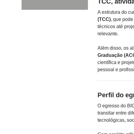
TCC, ativi
A estrutura do c
(TCC)
, que pode 
técnicos até proj
relevante.
Além disso, os 
Graduação (AC
científica e proj
pessoal e profiss
Perfil do e
O egresso do BIC
transitar entre d
tecnológicas, s