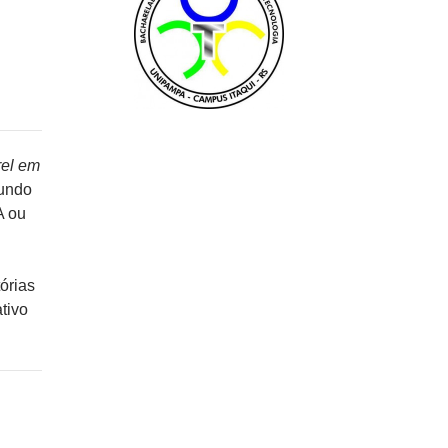
el em
gundo
A ou
órias
tivo