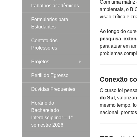
Com uma matriz c
trabalhos acadêmicos
ambientais, o BI
visão crítica e c
Formulários para
Estudantes
Ao longo do curso
pesquisa, exten
Contato dos
para atuar em am
Professores
problemas comple
Projetos
Perfil do Egresso
Conexão com
Dúvidas Frequentes
O curso foi pen
do Sul
, valoriza
Horário do
mesmo tempo, for
Bacharelado
nacional, pronto
Interdisciplinar – 1°
semestre 2026