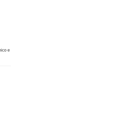
,
mico e