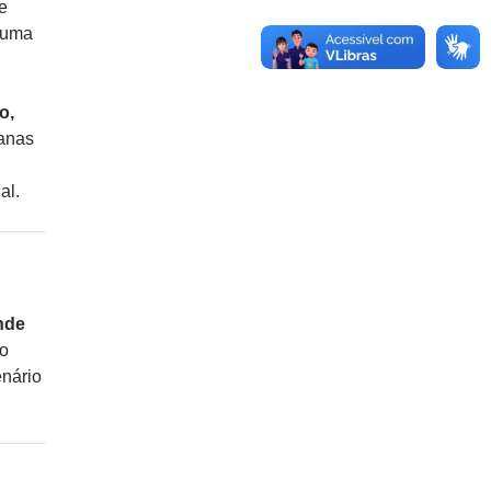
e
e uma
o,
anas
al.
nde
Ao
enário