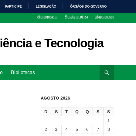
PARTICIPE
LEGISLAÇÃO
ÓRGÃOS DO GOVERNO
Alto contraste
Escala de cinza
Mapa do site
iência e Tecnologia
to
Bibliotecas
AGOSTO 2026
D
S
T
Q
Q
S
S
1
2
3
4
5
6
7
8