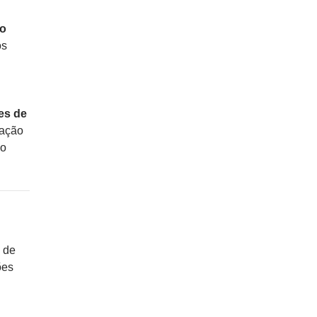
so
os
es de
iação
ão
z de
ões