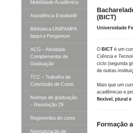
Mobilidade Acadêmica
Bacharelado
Assistência Estudantil
(BICT)
Universidade F
Biblioteca UNIPAMPA
Itaqui e Pergamum
O
BICT
é um cur
ACG – Atividade
Ciência e Tecnol
Complementar de
ciclo (segunda g
Graduação
de outras institui
TCC – Trabalho de
Conclusão de Curso
Mais que um curs
acadêmicas e pro
Normas de graduação
flexível, plural
– Resolução 29
Regimentos do curso
Formação ac
Normatização de