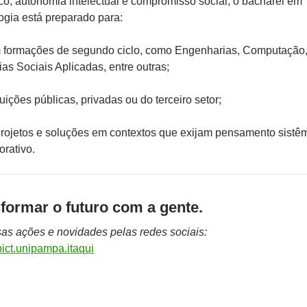
ico, autonomia intelectual e compromisso social, o bacharel em
ogia está preparado para:
 formações de segundo ciclo, como Engenharias, Computação
as Sociais Aplicadas, entre outras;
tuições públicas, privadas ou do terceiro setor;
rojetos e soluções em contextos que exijam pensamento sistê
orativo.
formar o futuro com a gente.
s ações e novidades pelas redes sociais:
ict.unipampa.itaqui