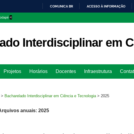
COMUNICA BR
ACESSO À INFORMAÇÃO
IR
 rodapé
4
PARA
O
CONTEÚDO
ado Interdisciplinar em C
Ir
Projetos
Horários
Docentes
Infraestrutura
Conta
para
rodapé
>
Bacharelado Interdisciplinar em Ciência e Tecnologia
>
2025
Arquivos anuais: 2025