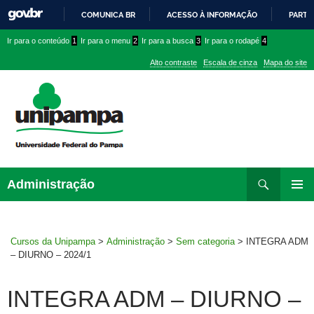
COMUNICA BR
ACESSO À INFORMAÇÃO
PARTI
IR
Ir
Ir
Ir
Ir para o conteúdo
1
Ir para o menu
2
Ir para a busca
3
Ir para o rodapé
4
PARA
para
para
para
O
Alto contraste
Escala de cinza
Mapa do site
CONTEÚDO
conteúdo
menu
menu
superior
lateral
Pesquisar
Ir
Administração
para
MENU
rodapé
PRINCI
Cursos da Unipampa
>
Administração
>
Sem categoria
>
INTEGRA ADM
– DIURNO – 2024/1
INTEGRA ADM – DIURNO –