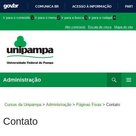
COMUNICA BR
ACESSO À INFORMAÇÃO
PARTI
IR
Ir
Ir
Ir
Ir para o conteúdo
1
Ir para o menu
2
Ir para a busca
3
Ir para o rodapé
4
PARA
para
para
para
O
Alto contraste
Escala de cinza
Mapa do site
CONTEÚDO
conteúdo
menu
menu
superior
lateral
Pesquisar
Ir
Administração
para
MENU
rodapé
PRINCI
Cursos da Unipampa
>
Administração
>
Páginas Fixas
>
Contato
Contato