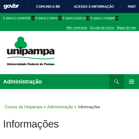
COMUNICA BR
ACESSO À INFORMAÇÃO
PARTI
IR
Ir
Ir
Ir
Ir para o conteúdo
1
Ir para o menu
2
Ir para a busca
3
Ir para o rodapé
4
PARA
para
para
para
O
Alto contraste
Escala de cinza
Mapa do site
CONTEÚDO
conteúdo
menu
menu
superior
lateral
Pesquisar
Ir
Administração
para
MENU
rodapé
PRINCI
Cursos da Unipampa
>
Administração
>
Informações
Informações