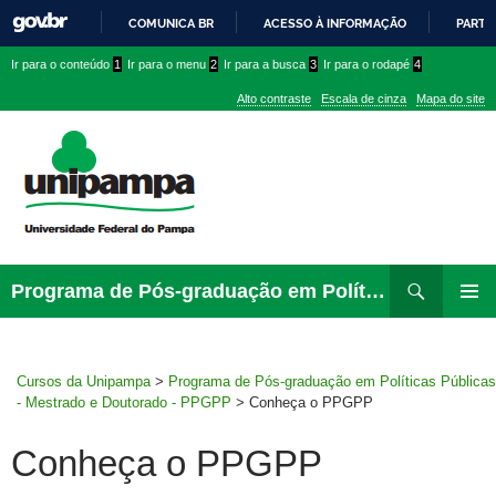
COMUNICA BR
ACESSO À INFORMAÇÃO
PARTI
IR
Ir
Ir
Ir
Ir para o conteúdo
1
Ir para o menu
2
Ir para a busca
3
Ir para o rodapé
4
PARA
para
para
para
O
Alto contraste
Escala de cinza
Mapa do site
CONTEÚDO
conteúdo
menu
menu
superior
lateral
Pesquisar
Ir
Programa de Pós-graduação em Políticas Públicas – Mestrado e Doutorado – PPGPP
para
MENU
rodapé
PRINCI
Cursos da Unipampa
>
Programa de Pós-graduação em Políticas Públicas
- Mestrado e Doutorado - PPGPP
>
Conheça o PPGPP
Conheça o PPGPP