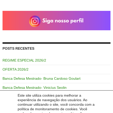
POSTS RECENTES
REGIME ESPECIAL 2026/2
OFERTA 2026/2
Banca Defesa Mestrado- Bruna Cardoso Goulart
Banca Defesa Mestrado- Vinicíus Seolin
Este site utiliza cookies para melhorar a
Docentes e mestranda do PPGPP-UNIPAMPA irão ministrar
experiência de navegação dos usuários. Ao
atividades na 1ª Jornada Pedagógica de formação do Município de
continuar utilizando o site, você concorda com a
São Borja -RS
política de monitoramento de cookies. Você