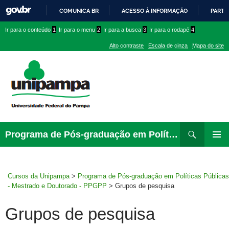
COMUNICA BR
ACESSO À INFORMAÇÃO
PARTI
IR
Ir
Ir
Ir
Ir para o conteúdo
1
Ir para o menu
2
Ir para a busca
3
Ir para o rodapé
4
PARA
para
para
para
O
Alto contraste
Escala de cinza
Mapa do site
CONTEÚDO
conteúdo
menu
menu
superior
lateral
Pesquisar
Ir
Programa de Pós-graduação em Políticas Públicas – Mestrado e Doutorado – PPGPP
para
MENU
rodapé
PRINCI
Cursos da Unipampa
>
Programa de Pós-graduação em Políticas Públicas
- Mestrado e Doutorado - PPGPP
>
Grupos de pesquisa
Grupos de pesquisa