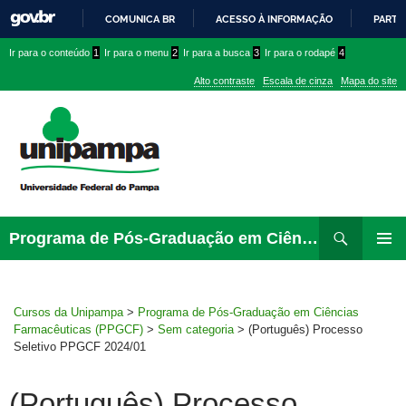
COMUNICA BR
ACESSO À INFORMAÇÃO
PARTI
IR
Ir
Ir
Ir
Ir para o conteúdo
1
Ir para o menu
2
Ir para a busca
3
Ir para o rodapé
4
PARA
para
para
para
O
Alto contraste
Escala de cinza
Mapa do site
CONTEÚDO
conteúdo
menu
menu
superior
lateral
Pesquisar
Ir
Programa de Pós-Graduação em Ciências Farmacêuticas (PPGCF)
para
PRIMAR
rodapé
MENU
Cursos da Unipampa
>
Programa de Pós-Graduação em Ciências
Farmacêuticas (PPGCF)
>
Sem categoria
>
(Português) Processo
Seletivo PPGCF 2024/01
(Português) Processo