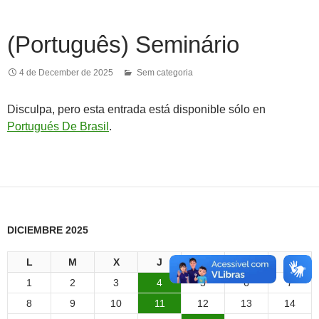
(Português) Seminário
4 de December de 2025
Sem categoria
Disculpa, pero esta entrada está disponible sólo en
Portugués De Brasil
.
DICIEMBRE 2025
L
M
X
J
V
S
D
1
2
3
4
5
6
7
8
9
10
11
12
13
14