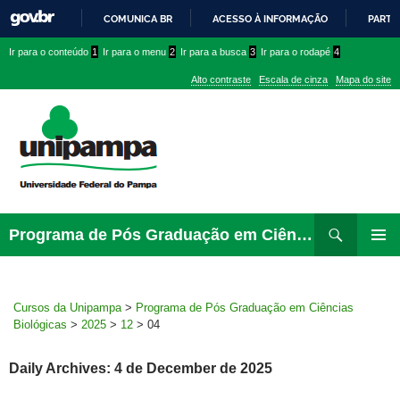
COMUNICA BR
ACESSO À INFORMAÇÃO
PARTI
IR
Ir
Ir
Ir
Ir para o conteúdo
1
Ir para o menu
2
Ir para a busca
3
Ir para o rodapé
4
PARA
para
para
para
O
Alto contraste
Escala de cinza
Mapa do site
CONTEÚDO
conteúdo
menu
menu
superior
lateral
Pesquisar
Ir
Programa de Pós Graduação em Ciências Biológicas
para
PRIMAR
rodapé
MENU
Cursos da Unipampa
>
Programa de Pós Graduação em Ciências
Biológicas
>
2025
>
12
>
04
Daily Archives: 4 de December de 2025