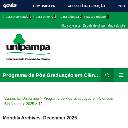
COMUNICA BR
ACESSO À INFORMAÇÃO
PARTI
IR
Ir
Ir
Ir
Ir para o conteúdo
1
Ir para o menu
2
Ir para a busca
3
Ir para o rodapé
4
PARA
para
para
para
O
Alto contraste
Escala de cinza
Mapa do site
CONTEÚDO
conteúdo
menu
menu
superior
lateral
Pesquisar
Ir
Programa de Pós Graduação em Ciências Biológicas
para
PRIMAR
rodapé
MENU
Cursos da Unipampa
>
Programa de Pós Graduação em Ciências
Biológicas
>
2025
>
12
Monthly Archives: December 2025