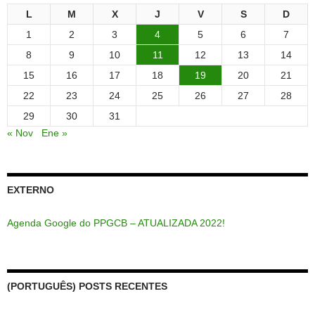
L
M
X
J
V
S
D
1
2
3
4
5
6
7
8
9
10
11
12
13
14
15
16
17
18
19
20
21
22
23
24
25
26
27
28
29
30
31
« Nov
Ene »
EXTERNO
Agenda Google do PPGCB – ATUALIZADA 2022!
(PORTUGUÊS) POSTS RECENTES