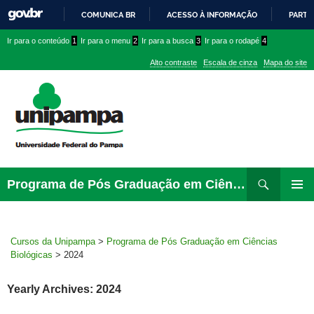
COMUNICA BR
ACESSO À INFORMAÇÃO
PARTI
IR
Ir
Ir
Ir
Ir para o conteúdo
1
Ir para o menu
2
Ir para a busca
3
Ir para o rodapé
4
PARA
para
para
para
O
Alto contraste
Escala de cinza
Mapa do site
CONTEÚDO
conteúdo
menu
menu
superior
lateral
Pesquisar
Ir
Programa de Pós Graduação em Ciências Biológicas
para
PRIMAR
rodapé
MENU
Cursos da Unipampa
>
Programa de Pós Graduação em Ciências
Biológicas
>
2024
Yearly Archives: 2024