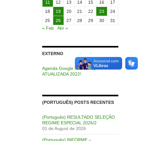
11
12
13
14
15
16
17
18
19
20
21
22
23
24
25
26
27
28
29
30
31
« Feb
Abr »
EXTERNO
Agenda Google do PPGCB –
ATUALIZADA 2022!
(PORTUGUÊS) POSTS RECENTES
(Português) RESULTADO SELEÇÃO
REGIME ESPECIAL 2026/2
01 de August de 2026
(Português) INFORME –