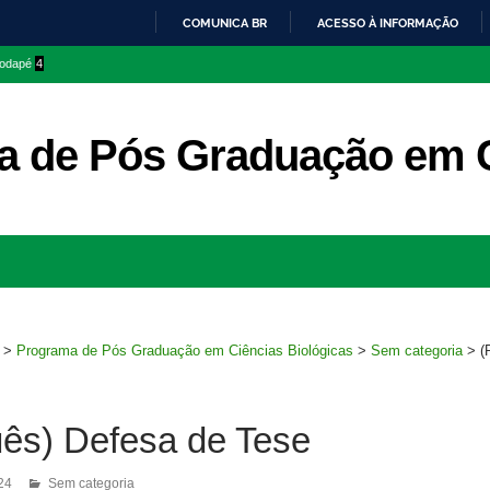
COMUNICA BR
ACESSO À INFORMAÇÃO
IR
 rodapé
4
PARA
O
CONTEÚDO
 de Pós Graduação em C
Ir
para
rodapé
>
Programa de Pós Graduação em Ciências Biológicas
>
Sem categoria
>
(
uês) Defesa de Tese
24
Sem categoria