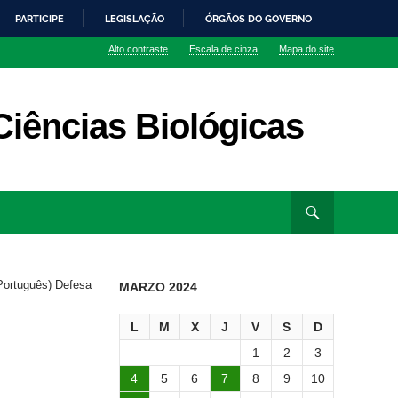
PARTICIPE
LEGISLAÇÃO
ÓRGÃOS DO GOVERNO
Alto contraste
Escala de cinza
Mapa do site
iências Biológicas
Português) Defesa
MARZO 2024
L
M
X
J
V
S
D
1
2
3
4
5
6
7
8
9
10