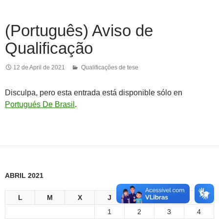
(Português) Aviso de
Qualificação
12 de April de 2021
Qualificações de tese
Disculpa, pero esta entrada está disponible sólo en
Portugués De Brasil
.
ABRIL 2021
L
M
X
J
V
S
D
1
2
3
4