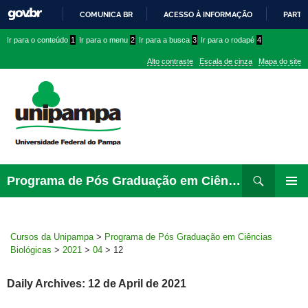
COMUNICA BR
ACESSO À INFORMAÇÃO
PARTI
IR
Ir
Ir
Ir
Ir para o conteúdo
1
Ir para o menu
2
Ir para a busca
3
Ir para o rodapé
4
PARA
para
para
para
O
Alto contraste
Escala de cinza
Mapa do site
CONTEÚDO
conteúdo
menu
menu
superior
lateral
Pesquisar
Ir
Programa de Pós Graduação em Ciências Biológicas
para
PRIMAR
rodapé
MENU
Cursos da Unipampa
>
Programa de Pós Graduação em Ciências
Biológicas
>
2021
>
04
>
12
Daily Archives: 12 de April de 2021