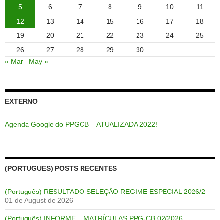
5
6
7
8
9
10
11
12
13
14
15
16
17
18
19
20
21
22
23
24
25
26
27
28
29
30
« Mar
May »
EXTERNO
Agenda Google do PPGCB – ATUALIZADA 2022!
(PORTUGUÊS) POSTS RECENTES
(Português) RESULTADO SELEÇÃO REGIME ESPECIAL 2026/2
01 de August de 2026
(Português) INFORME – MATRÍCULAS PPG-CB 02/2026