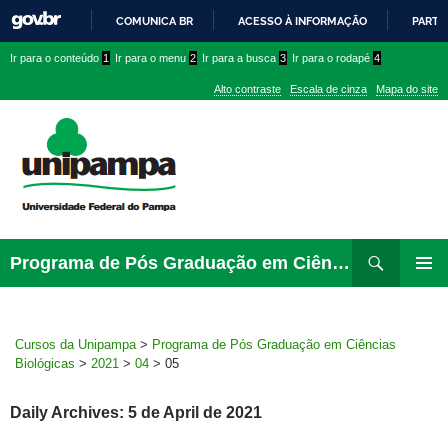
COMUNICA BR
ACESSO À INFORMAÇÃO
PARTI
IR
Ir
Ir
Ir
Ir para o conteúdo
1
Ir para o menu
2
Ir para a busca
3
Ir para o rodapé
4
PARA
para
para
para
O
Alto contraste
Escala de cinza
Mapa do site
CONTEÚDO
conteúdo
menu
menu
superior
lateral
Pesquisar
Ir
Programa de Pós Graduação em Ciências Biológicas
para
PRIMAR
rodapé
MENU
Cursos da Unipampa
>
Programa de Pós Graduação em Ciências
Biológicas
>
2021
>
04
>
05
Daily Archives: 5 de April de 2021