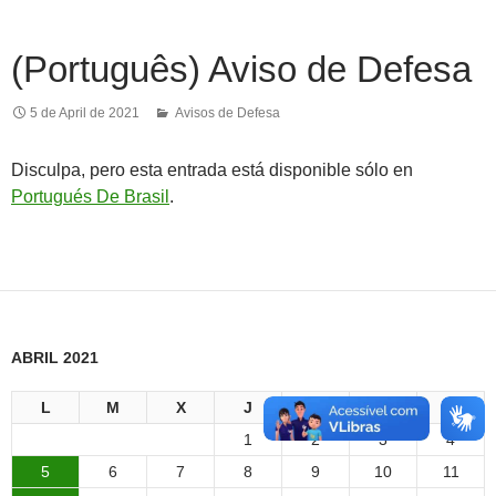
(Português) Aviso de Defesa
5 de April de 2021
Avisos de Defesa
Disculpa, pero esta entrada está disponible sólo en
Portugués De Brasil
.
ABRIL 2021
L
M
X
J
V
S
D
1
2
3
4
5
6
7
8
9
10
11