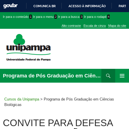
COMUNICA BR
ACESSO À INFORMAÇÃO
PARTI
IR
Ir
Ir
Ir
Ir para o conteúdo
1
Ir para o menu
2
Ir para a busca
3
Ir para o rodapé
4
PARA
para
para
para
O
Alto contraste
Escala de cinza
Mapa do site
CONTEÚDO
conteúdo
menu
menu
superior
lateral
Pesquisar
Ir
Programa de Pós Graduação em Ciências Biológicas
para
PRIMAR
rodapé
MENU
Cursos da Unipampa
>
Programa de Pós Graduação em Ciências
Biológicas
CONVITE PARA DEFESA