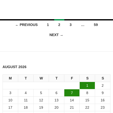
Posts
← PREVIOUS
1
2
3
…
59
navigation
NEXT →
AUGUST 2026
M
T
W
T
F
S
S
1
2
3
4
5
6
7
8
9
10
11
12
13
14
15
16
17
18
19
20
21
22
23