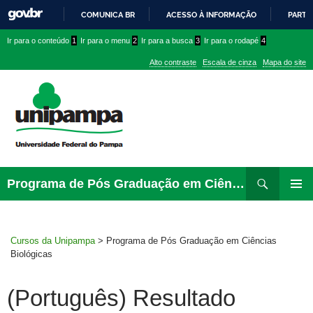
COMUNICA BR
ACESSO À INFORMAÇÃO
PARTI
IR
Ir
Ir
Ir
Ir para o conteúdo
1
Ir para o menu
2
Ir para a busca
3
Ir para o rodapé
4
PARA
para
para
para
O
Alto contraste
Escala de cinza
Mapa do site
CONTEÚDO
conteúdo
menu
menu
superior
lateral
Pesquisar
Ir
Programa de Pós Graduação em Ciências Biológicas
para
PRIMAR
rodapé
MENU
Cursos da Unipampa
>
Programa de Pós Graduação em Ciências
Biológicas
(Português) Resultado