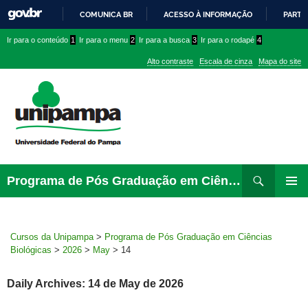
COMUNICA BR
ACESSO À INFORMAÇÃO
PARTI
IR
Ir
Ir
Ir
Ir para o conteúdo
1
Ir para o menu
2
Ir para a busca
3
Ir para o rodapé
4
PARA
para
para
para
O
Alto contraste
Escala de cinza
Mapa do site
CONTEÚDO
conteúdo
menu
menu
superior
lateral
Pesquisar
Ir
Programa de Pós Graduação em Ciências Biológicas
para
PRIMAR
rodapé
MENU
Cursos da Unipampa
>
Programa de Pós Graduação em Ciências
Biológicas
>
2026
>
May
>
14
Daily Archives: 14 de May de 2026