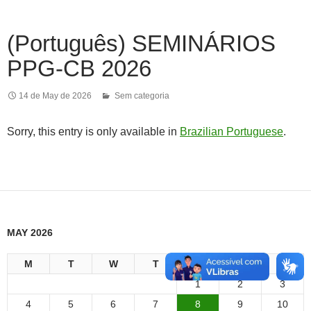
(Português) SEMINÁRIOS
PPG-CB 2026
14 de May de 2026
Sem categoria
Sorry, this entry is only available in
Brazilian Portuguese
.
MAY 2026
M
T
W
T
F
S
S
1
2
3
4
5
6
7
8
9
10