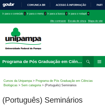
COMUNICA BR
ACESSO À INFORMAÇÃO
PARTI
IR
Ir
Ir
Ir
Ir para o conteúdo
1
Ir para o menu
2
Ir para a busca
3
Ir para o rodapé
4
PARA
para
para
para
O
Alto contraste
Escala de cinza
Mapa do site
CONTEÚDO
conteúdo
menu
menu
superior
lateral
Pesquisar
Ir
Programa de Pós Graduação em Ciências Biológicas
para
PRIMAR
rodapé
MENU
Cursos da Unipampa
>
Programa de Pós Graduação em Ciências
Biológicas
>
Sem categoria
>
(Português) Seminários
(Português) Seminários