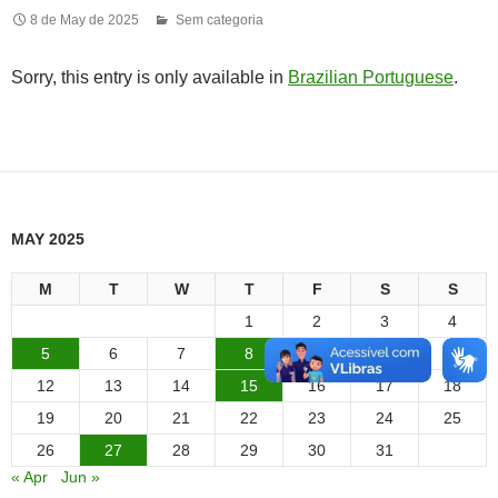
8 de May de 2025
Sem categoria
Sorry, this entry is only available in
Brazilian Portuguese
.
MAY 2025
M
T
W
T
F
S
S
1
2
3
4
5
6
7
8
9
10
11
12
13
14
15
16
17
18
19
20
21
22
23
24
25
26
27
28
29
30
31
« Apr
Jun »