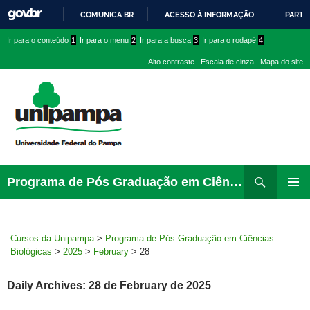
COMUNICA BR
ACESSO À INFORMAÇÃO
PARTI
IR
Ir
Ir
Ir
Ir para o conteúdo
1
Ir para o menu
2
Ir para a busca
3
Ir para o rodapé
4
PARA
para
para
para
O
Alto contraste
Escala de cinza
Mapa do site
CONTEÚDO
conteúdo
menu
menu
superior
lateral
Pesquisar
Ir
Programa de Pós Graduação em Ciências Biológicas
para
PRIMAR
rodapé
MENU
Cursos da Unipampa
>
Programa de Pós Graduação em Ciências
Biológicas
>
2025
>
February
>
28
Daily Archives: 28 de February de 2025