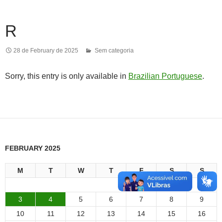
R
28 de February de 2025
Sem categoria
Sorry, this entry is only available in
Brazilian Portuguese
.
FEBRUARY 2025
M
T
W
T
F
S
S
1
2
3
4
5
6
7
8
9
10
11
12
13
14
15
16