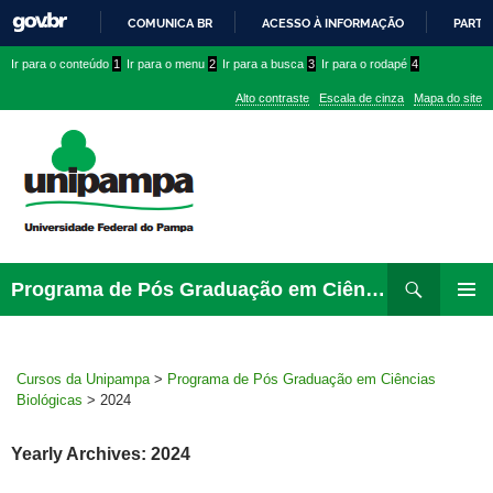
COMUNICA BR
ACESSO À INFORMAÇÃO
PARTI
IR
Ir
Ir
Ir
Ir para o conteúdo
1
Ir para o menu
2
Ir para a busca
3
Ir para o rodapé
4
PARA
para
para
para
O
Alto contraste
Escala de cinza
Mapa do site
CONTEÚDO
conteúdo
menu
menu
superior
lateral
Pesquisar
Ir
Programa de Pós Graduação em Ciências Biológicas
para
PRIMAR
rodapé
MENU
Cursos da Unipampa
>
Programa de Pós Graduação em Ciências
Biológicas
>
2024
Yearly Archives: 2024