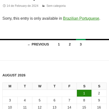
14 de February de 2024
Sem categoria
Sorry, this entry is only available in
Brazilian Portuguese
.
Posts
← PREVIOUS
1
2
3
navigation
AUGUST 2026
M
T
W
T
F
S
S
1
2
3
4
5
6
7
8
9
10
11
12
13
14
15
16