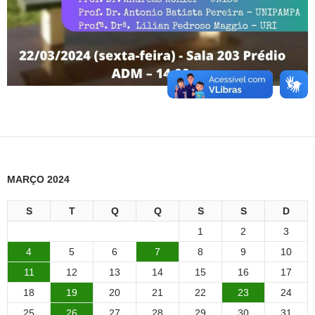
MARÇO 2024
S
T
Q
Q
S
S
D
1
2
3
4
5
6
7
8
9
10
11
12
13
14
15
16
17
18
19
20
21
22
23
24
25
26
27
28
29
30
31