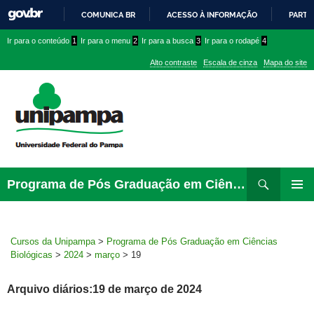
COMUNICA BR
ACESSO À INFORMAÇÃO
PARTI
IR
Ir
Ir
Ir
Ir para o conteúdo
1
Ir para o menu
2
Ir para a busca
3
Ir para o rodapé
4
PARA
para
para
para
O
Alto contraste
Escala de cinza
Mapa do site
CONTEÚDO
conteúdo
menu
menu
superior
lateral
Pesquisar
Ir
Programa de Pós Graduação em Ciências Biológicas
para
MENU
rodapé
PRINCI
Cursos da Unipampa
>
Programa de Pós Graduação em Ciências
Biológicas
>
2024
>
março
>
19
Arquivo diários:19 de março de 2024