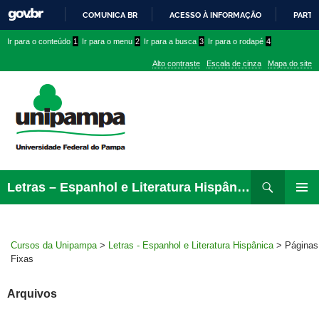
COMUNICA BR
ACESSO À INFORMAÇÃO
PARTI
IR
Ir
Ir
Ir
Ir para o conteúdo
1
Ir para o menu
2
Ir para a busca
3
Ir para o rodapé
4
PARA
para
para
para
O
Alto contraste
Escala de cinza
Mapa do site
CONTEÚDO
conteúdo
menu
menu
superior
lateral
Pesquisar
Ir
Letras – Espanhol e Literatura Hispânica
para
MENU
rodapé
PRINCI
Cursos da Unipampa
>
Letras - Espanhol e Literatura Hispânica
>
Páginas
Fixas
Arquivos