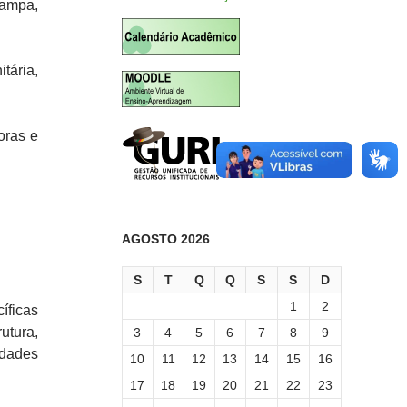
Pampa,
tária,
oras e
AGOSTO 2026
S
T
Q
Q
S
S
D
1
2
íficas
utura,
3
4
5
6
7
8
9
idades
10
11
12
13
14
15
16
17
18
19
20
21
22
23