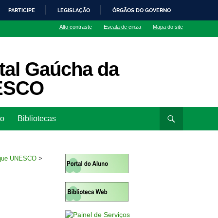
PARTICIPE
LEGISLAÇÃO
ÓRGÃOS DO GOVERNO
Alto contraste
Escala de cinza
Mapa do site
tal Gaúcha da
NESCO
to
Bibliotecas
arque UNESCO
>