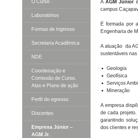
O Curso
A
AGM Júnior
é
campus Caçapava
Laboratórios
É formada por a
Formas de ingresso
Engenharia de Mi
Secretaria Acadêmica
A atuação da AG
sustentáveis nas
NDE
Geologia
Coordenação e
Geofísica
Comissão de Curso,
Serviços Ambi
Atas e Plano de ação
Mineração
Perfil do egresso
A empresa dispõ
de cada projeto.
Discentes
garantindo solu
Empresa Júnior –
dos clientes e r
AGM Jr.