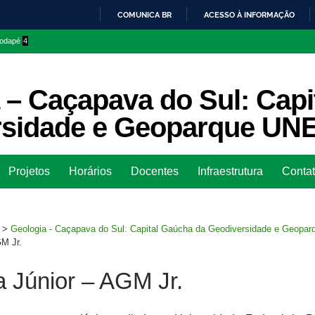
COMUNICA BR
ACESSO À INFORMAÇÃO
IR
 rodapé
4
PARA
O
CONTEÚDO
 – Caçapava do Sul: Capi
rsidade e Geoparque U
Ir
Projetos
Horários
Docentes
Infraestrutura
Conta
para
rodapé
>
Geologia - Caçapava do Sul: Capital Gaúcha da Geodiversidade e Geop
M Jr.
 Júnior – AGM Jr.