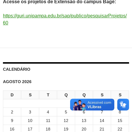
Acesse os projetos de Extensão do campus Bagé:
https://guri.unipampa.edu.br/sap/publico/pesquisarProjetos/
60
CALENDÁRIO
AGOSTO 2026
D
S
T
Q
Q
S
S
1
2
3
4
5
6
7
8
9
10
11
12
13
14
15
16
17
18
19
20
21
22