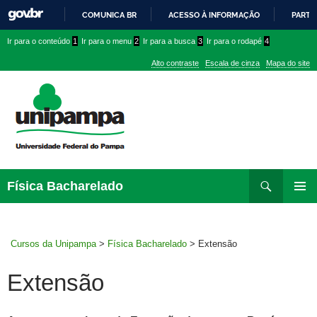
COMUNICA BR
ACESSO À INFORMAÇÃO
PARTI
IR
Ir
Ir
Ir
Ir para o conteúdo
1
Ir para o menu
2
Ir para a busca
3
Ir para o rodapé
4
PARA
para
para
para
O
Alto contraste
Escala de cinza
Mapa do site
CONTEÚDO
conteúdo
menu
menu
superior
lateral
Pesquisar
Ir
Física Bacharelado
para
MENU
rodapé
PRINCI
Cursos da Unipampa
>
Física Bacharelado
>
Extensão
Extensão