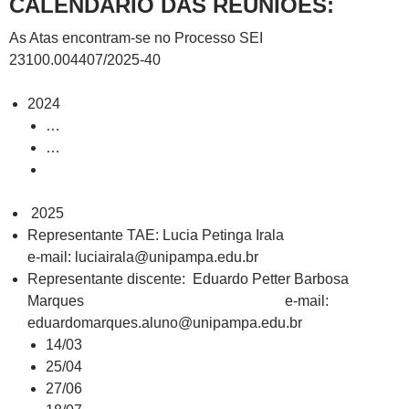
CALENDÁRIO DAS REUNIÕES:
As Atas encontram-se no Processo SEI
23100.004407/2025-40
2024
…
…
2025
Representante TAE: Lucia Petinga Irala
e-mail: luciairala@unipampa.edu.br
Representante discente: Eduardo Petter Barbosa
Marques e-mail:
eduardomarques.aluno@unipampa.edu.br
14/03
25/04
27/06