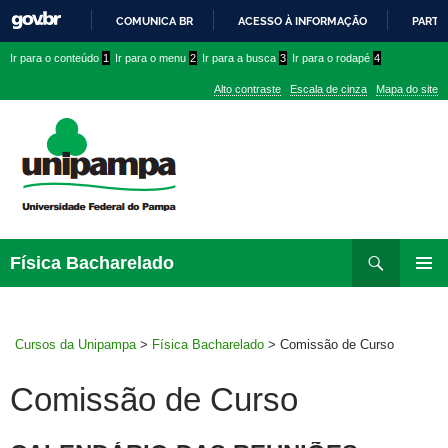
COMUNICA BR
ACESSO À INFORMAÇÃO
PARTI
IR
Ir
Ir
Ir
Ir para o conteúdo
1
Ir para o menu
2
Ir para a busca
3
Ir para o rodapé
4
PARA
para
para
para
O
Alto contraste
Escala de cinza
Mapa do site
CONTEÚDO
conteúdo
menu
menu
superior
lateral
Pesquisar
Ir
Física Bacharelado
para
MENU
rodapé
PRINCI
Cursos da Unipampa
>
Física Bacharelado
>
Comissão de Curso
Comissão de Curso