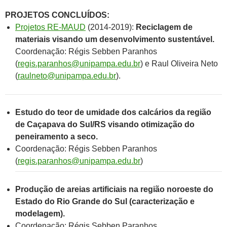
PROJETOS CONCLUÍDOS:
Projetos RE-MAUD
(2014-2019):
Reciclagem de
materiais visando um desenvolvimento sustentável.
Coordenação: Régis Sebben Paranhos
(
regis.paranhos@unipampa.edu.br
) e Raul Oliveira Neto
(
raulneto@unipampa.edu.br
).
Estudo do teor de umidade dos calcários da região
de Caçapava do Sul/RS visando otimização do
peneiramento a seco.
Coordenação: Régis Sebben Paranhos
(
regis.paranhos@unipampa.edu.br
)
Produção de areias artificiais na região noroeste do
Estado do Rio Grande do Sul (caracterização e
modelagem).
Coordenação: Régis Sebben Paranhos