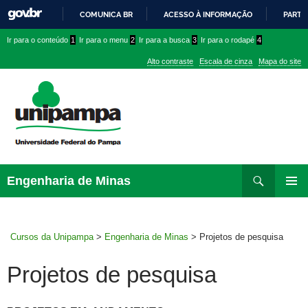
COMUNICA BR
ACESSO À INFORMAÇÃO
PARTI
IR
Ir
Ir
Ir
Ir para o conteúdo
1
Ir para o menu
2
Ir para a busca
3
Ir para o rodapé
4
PARA
para
para
para
O
Alto contraste
Escala de cinza
Mapa do site
CONTEÚDO
conteúdo
menu
menu
superior
lateral
Pesquisar
Ir
Engenharia de Minas
para
MENU
rodapé
PRINCI
Cursos da Unipampa
>
Engenharia de Minas
>
Projetos de pesquisa
Projetos de pesquisa